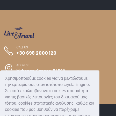
CALL US
+30 698 2000 120
ADDRESS
Mykonos, Greece, 84600
Χρησιμοποιούμε cookies για να βελτιώσουμε
την εμπειρία σας στον ιστότοπο crystalEngine.
Σε αυτά περιλαμβάνονται cookies απαραίτητα
για τις βασικές λειτουργίες του δικτυακού μας
τόπου, cookies στατιστικής ανάλυσης, καθώς και
cookies που μας βοηθούν να παρέχουμε
περιεχόμενο προσαρμοσμένο στις προτιμήσεις