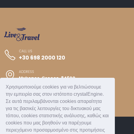
CALL US
+30 698 2000 120
ADDRESS
Mykonos, Greece, 84600
Χρησιμοποιούμε cookies για να βελτιώσουμε
την εμπειρία σας στον ιστότοπο crystalEngine.
Σε αυτά περιλαμβάνονται cookies απαραίτητα
για τις βασικές λειτουργίες του δικτυακού μας
τόπου, cookies στατιστικής ανάλυσης, καθώς και
cookies που μας βοηθούν να παρέχουμε
περιεχόμενο προσαρμοσμένο στις προτιμήσεις
ACCOMMODATION
CONCIERGE SERVICES