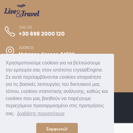
CALL US
+30 698 2000 120
ADDRESS
Mykonos, Greece, 84600
Χρησιμοποιούμε cookies για να βελτιώσουμε
την εμπειρία σας στον ιστότοπο crystalEngine.
Σε αυτά περιλαμβάνονται cookies απαραίτητα
για τις βασικές λειτουργίες του δικτυακού μας
τόπου, cookies στατιστικής ανάλυσης, καθώς και
cookies που μας βοηθούν να παρέχουμε
περιεχόμενο προσαρμοσμένο στις προτιμήσεις
ACCOMMODATION
CONCIERGE SERVICES
σας.
Διαβάστε περισσότερα
PROPERTY MANAGEMENT
© Copyright 2021-2026. Live & Travel Greece.
Συμφωνώ!