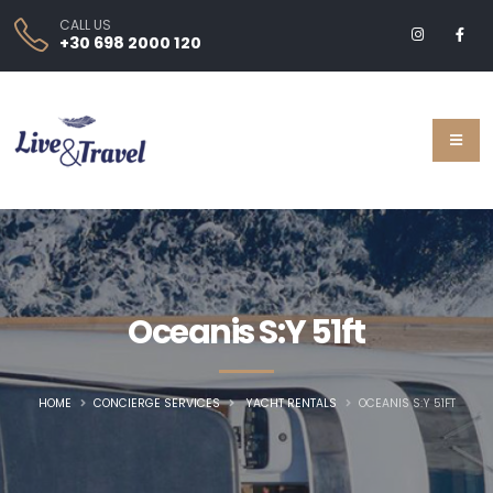
CALL US
+30 698 2000 120
Oceanis S:Y 51ft
HOME
CONCIERGE SERVICES
YACHT RENTALS
OCEANIS S:Y 51FT